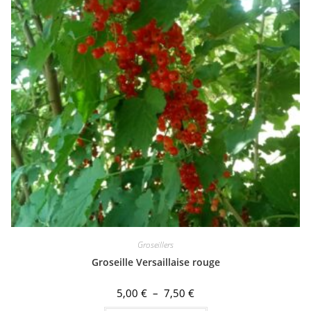
Groseillers
Groseille Versaillaise rouge
Plage
5,00
€
–
7,50
€
de
Ce