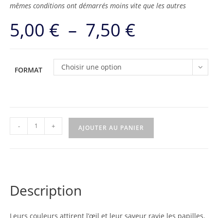
mêmes conditions ont démarrés moins vite que les autres
5,00
€
–
7,50
€
Plage
de
prix :
5,00 €
à
7,50 €
Choisir une option
FORMAT
quantité
-
+
AJOUTER AU PANIER
de
Groseille
Versaillaise
blanche
Description
Leurs couleurs attirent l’œil et leur saveur ravie les papilles.