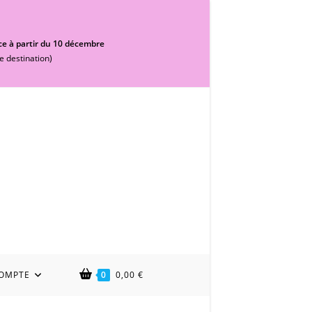
ce à partir du 10 décembre
e destination)
OMPTE
0
0,00
€