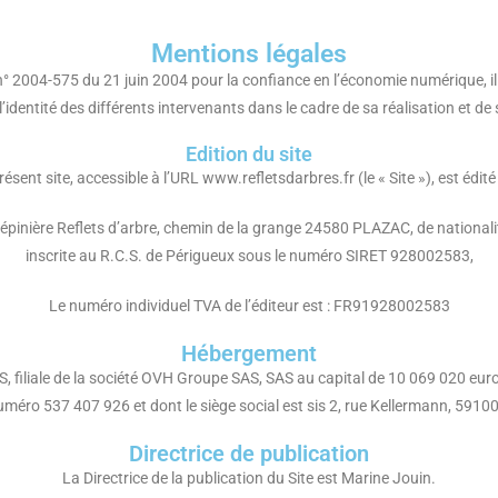
Mentions légales
 2004-575 du 21 juin 2004 pour la confiance en l’économie numérique, il e
l’identité des différents intervenants dans le cadre de sa réalisation et de 
Edition du site
résent site, accessible à l’URL www.refletsdarbres.fr (le « Site »), est édité 
 pépinière Reflets d’arbre, chemin de la grange 24580 PLAZAC, de national
inscrite au R.C.S. de Périgueux sous le numéro SIRET 928002583,
Le numéro individuel TVA de l’éditeur est : FR91928002583
Hébergement
S, filiale de la société OVH Groupe SAS, SAS au capital de 10 069 020 eur
uméro 537 407 926 et dont le siège social est sis 2, rue Kellermann, 5910
Directrice de publication
La Directrice de la publication du Site est Marine Jouin.