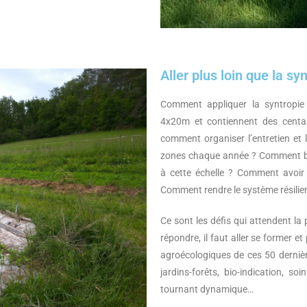
Aller plus loin que la sy
Comment appliquer la syntropie
4x20m et contiennent des centai
comment organiser l’entretien et 
zones chaque année ? Comment bén
à cette échelle ? Comment avoir
Comment rendre le système résilie
Ce sont les défis qui attendent la
répondre, il faut aller se former et
agroécologiques de ces 50 dernièr
jardins-forêts, bio-indication, so
tournant dynamique…