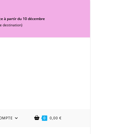
ce à partir du 10 décembre
e destination)
OMPTE
0
0,00
€