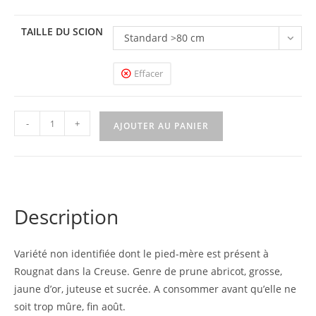
TAILLE DU SCION
Standard >80 cm
Effacer
quantité
-
+
AJOUTER AU PANIER
de
Prune
abricot
du
Soup
Description
Variété non identifiée dont le pied-mère est présent à
Rougnat dans la Creuse. Genre de prune abricot, grosse,
jaune d’or, juteuse et sucrée. A consommer avant qu’elle ne
soit trop mûre, fin août.