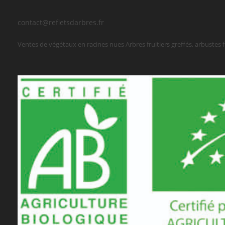
contact@refletsdarbres.fr
Ventes de végétaux en racines nues Arbres fruitiers greffés, arbustes frui