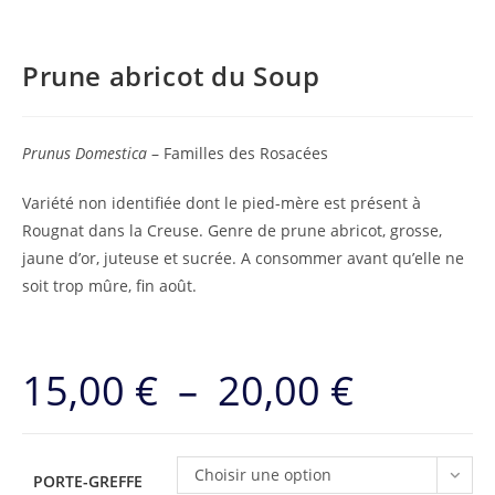
Prune abricot du Soup
Prunus Domestica
– Familles des Rosacées
Variété non identifiée dont le pied-mère est présent à
Rougnat dans la Creuse. Genre de prune abricot, grosse,
jaune d’or, juteuse et sucrée. A consommer avant qu’elle ne
soit trop mûre, fin août.
15,00
€
–
20,00
€
Plage
de
prix :
15,00 €
à
20,00 €
Choisir une option
PORTE-GREFFE