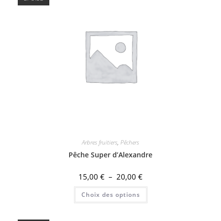
Arbres fruitiers
,
Pêchers
Pêche Super d’Alexandre
Plage
15,00
€
–
20,00
€
de
Ce
prix :
Choix des options
produit
15,00 €
a
à
plusieurs
20,00 €
variations.