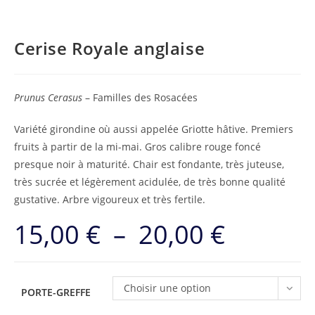
Cerise Royale anglaise
Prunus Cerasus
– Familles des Rosacées
Variété girondine où aussi appelée Griotte hâtive. Premiers
fruits à partir de la mi-mai. Gros calibre rouge foncé
presque noir à maturité. Chair est fondante, très juteuse,
très sucrée et légèrement acidulée, de très bonne qualité
gustative. Arbre vigoureux et très fertile.
15,00
€
–
20,00
€
Plage
de
prix :
15,00 €
à
20,00 €
Choisir une option
PORTE-GREFFE