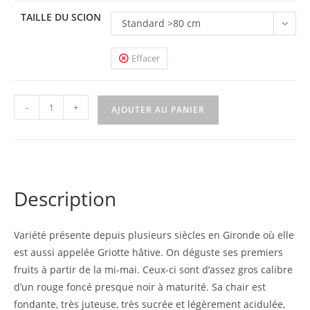
TAILLE DU SCION
Standard >80 cm
Effacer
quantité
-
+
AJOUTER AU PANIER
de
Cerise
Royale
anglaise
Description
Variété présente depuis plusieurs siècles en Gironde où elle
est aussi appelée Griotte hâtive. On déguste ses premiers
fruits à partir de la mi-mai. Ceux-ci sont d’assez gros calibre
d’un rouge foncé presque noir à maturité. Sa chair est
fondante, très juteuse, très sucrée et légèrement acidulée,