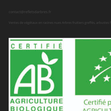
contact@refletsdarbres.fr
Ventes de végétaux en racines nues Arbres fruitiers greffés, arbustes frui